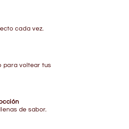
fecto cada vez.
 para voltear tus
occión
llenas de sabor.