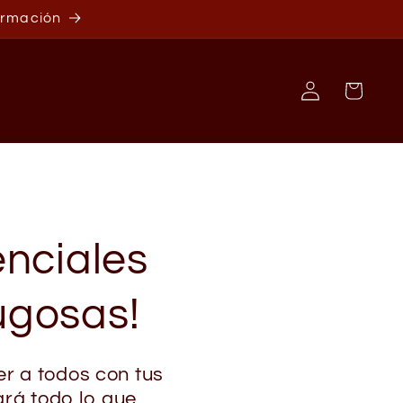
formación
Iniciar
Carrito
sesión
enciales
ugosas!
er a todos con tus
ará todo lo que