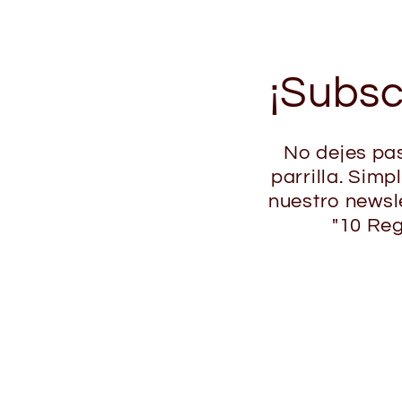
¡Subsc
No dejes pas
parrilla. Simp
nuestro newsl
"10 Reg