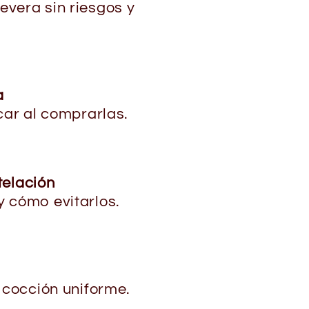
vera sin riesgos y
.
a
car al comprarlas.
telación
 cómo evitarlos.
a cocción uniforme.