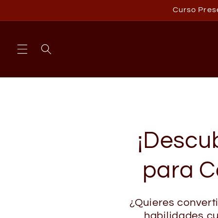
Ir
Curso Prese
directamente
al contenido
¡Descub
para C
¿Quieres converti
habilidades cu